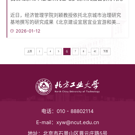
强防灾减灾救灾体系建设》课题研究，在基础设施综
合灾害设防、应急物资储备体系等方面提出了针对性
近日，经济管理学院刘颖教授依托北京城市治理研究
提升措施，为国家防灾减灾就在体系建设提供了理论
基地撰写的研究成果《北京建设宜居宜业宜游和美乡
支撑与科学依据。团队今后将进...
村的对策建议》被北京市社科联规划办《成果要报》
2026-01-12
（2026年第1期）采用。该项成果系刘颖教授主持的
北京社科基金重点决策咨询项目，也是我校教师首篇
研究报告入选《成果要报》。报告从优化空间资源配
...
...
6
上页
1
4
5
7
8
42
下页
置、强化科技与产业赋能、提升文旅内涵品质、完善
多元利益联结、夯实人才与治理基础等角度为加快建
设首都宜居宜业宜游和美乡村提出...
电话：
010 - 88802114
E-mail：
xyw@ncut.edu.cn
地址：
北京市石景山区晋元庄路5号