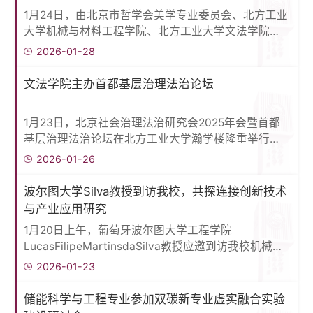
功。他指出，语言服务，作为贯通中外文化交流、支
1月24日，由北京市哲学会美学专业委员会、北方工业
撑高水平对外开放的关键基础，其创新发展从未像今
大学机械与材料工程学院、北方工业大学文法学院、
天这样紧密地关联着国家文化...
北方工业大学国家大学生文化素质教育基地联合主办
2026-01-28
的新时代美育改革创新学术研讨会暨北京市哲学会美
学专业委员会2025年学术年会在我校文化会堂举行。
文法学院主办首都基层治理法治论坛
党委副书记、校长张立峰出席开幕式并致辞，党委常
委、副校长陈家庆出席闭幕式并致辞。张立峰在致辞
1月23日，北京社会治理法治研究会2025年会暨首都
中对出席研讨会的各位专家学者表示热烈欢迎，并预
基层治理法治论坛在北方工业大学瀚学楼隆重举行。
祝大会圆满成功。他表示，北方...
本次论坛由北京社会治理法治研究会与丰台区法学会
2026-01-26
联合主办，北方工业大学文法学院承办。论坛以“首都
基层治理法治化”为核心主题，汇聚了来自首都法学界
波尔图大学Silva教授到访我校，共探连接创新技术
知名专家学者、政法机关实务工作者、街道社区基层
与产业应用研究
治理代表以及高校师生代表共计六十余人，共同探讨
1月20日上午，葡萄牙波尔图大学工程学院
新时代超大城市基层治理的法治创新与实践路径。开
LucasFilipeMartinsdaSilva教授应邀到访我校机械与
幕式上，北京市法学会应用法...
材料工程学院，为全院师生带来了题为“架起科研与产
2026-01-23
业之桥：连接技术的新发展”的学术报告。机械与材料
工程学院院长韩飞主持报告会。报告中，Silva教授系
储能科学与工程专业参加双碳新专业虚实融合实验
统解读连接技术的前沿理论与工程应用成果，开篇聚