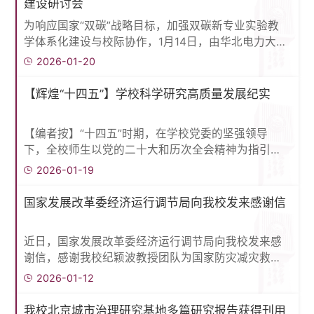
建设研讨会
焦胶接技术的核心优势，指出胶接接头凭借应力分布
为响应国家“双碳”战略目标，加强双碳新专业实验教
均匀、无需改变基材几何结构、减振密封性能优异等
学体系化建设与校际协作，1月14日，由华北电力大学
特点。并且Silva教授以产业实际需...
承办、教育部高等学校实验室建设与实验教学指导委
2026-01-20
员会指导的“双碳新专业虚实融合实验建设研讨会”在
北京召开。我校作为核心参会单位，与来自东北电力
【辉煌“十四五”】学校科学研究高质量发展纪实
大学、内蒙古工业大学、新疆工程学院等多所高校的
代表齐聚一堂，围绕双碳领域实验教学创新、虚实融
【编者按】“十四五”时期，在学校党委的坚强领导
合实验室建设等关键议题展开深入交流。本次研讨会
下，全校师生以党的二十大和历次全会精神为指引，
以“强化实验课程虚实融合...
扎实推进教育科技人才一体化，齐心协力、奋勇拼
2026-01-19
搏，学校整体科研实力显著提升，为建设“优势突出、
特色鲜明的高水平工科大学”奠定了坚实基础。科研经
国家发展改革委经济运行调节局向我校发来感谢信
费上台阶“十四五”期间，学校圆满完成既定目标，科
研经费持续上升。竞争性科研经费中，横向与纵向经
近日，国家发展改革委经济运行调节局向我校发来感
费之比约为2:1，越来越多的教师将科研项目和成果产
谢信，感谢我校纪颖波教授团队为国家防灾减灾救灾
出在产业发展的第一线，学...
体系建设做出的理论支撑贡献，表达深化合作愿景。
2026-01-12
2025年，纪颖波教授团队在我校新兴风险研究院尹光
辉院长的指导下，联合北京师范大学开展了《关于加
我校北京城市治理研究基地多篇研究报告获得刊用