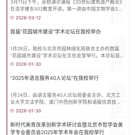
3月11日下午，全校通识课程《20世纪建筑遗产概论》
在浩学楼东502教室开讲。第一讲由中国文物学会20
世纪建筑遗产专业委员会副会长金磊主讲，题目是“20
2026-03-12
世纪事件建筑遗产：概念·特点·示例”。课程由我校建
艺学院胡燕老师主持。金磊以2011年的今天东日本大
首届“花园城市建设”学术论坛在我校举办
地震引发福岛核事故为引子，引出了与重大事件相关
的建筑，阐述了20世纪事件建筑遗产的概念和特点。
1月28日，我校与北京市园林绿化局联合主办的首届
他列举了唐山大地震、汶川大地震等相关纪念建筑、
“花园城市建设”学术论坛在文化会堂举行。本论坛旨
纪念碑、纪念公园等，分析...
在搭建一个集教学、科研、决策咨询于一体的高水平
2026-01-30
学术交流、合作平台，聚焦首都花园城市建设面临的
重大理论和实践问题，探索城市绿色转型及可持续发
“2025年语言服务40人论坛”在我校举行
展的创新模式，为首都建设更宜居、更韧性、更美丽
的现代化大都市贡献学术力量与智慧。论坛由我校建
1月24日，由语言服务40人论坛组委会主办，北方工
筑与艺术学院承办。中共北京市委党校（北京行政学
业大学文法学院、澳门中西创新学院和语服信息技术
院）副校长（副院长）尹德挺，...
研究院（北京）有限公司联合承办的“2025年语言服务
2026-01-30
40人论坛”在我校广学楼报告厅开幕。党委常委、副校
长王力出席开幕式并致辞。王力在致辞中对出席论坛
新时代美育改革创新学术研讨会暨北京市哲学会美
的各位嘉宾表示热烈欢迎并祝愿本次论坛取得圆满成
学专业委员会2025年学术年会在我校举行