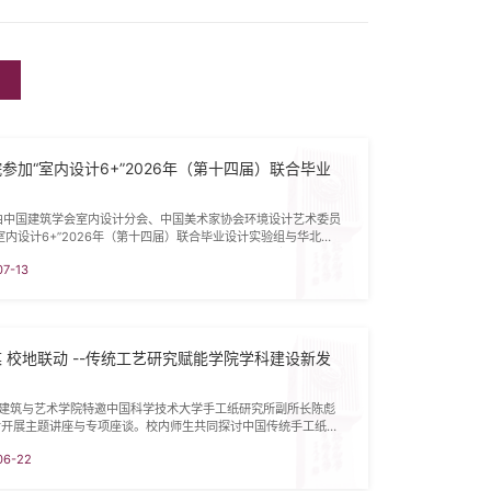
参加“室内设计6+”2026年（第十四届）联合毕业
由中国建筑学会室内设计分会、中国美术家协会环境设计艺术委员
室内设计6+”2026年（第十四届）联合毕业设计实验组与华北区
研讨会举行，我校建筑与艺术学院环境设计专业师生积极参与，凭
07-13
设计方案，在华北区众多高校中脱颖而出。本届联合毕业设计以
合——设计助力城乡融合发展”为主题，将真实设计命题落在雄安新
城市副中心通州区张家湾镇，围绕产业融合发展与城乡品质提升
 校地联动 --传统工艺研究赋能学院学科建设新发
，建筑与艺术学院特邀中国科学技术大学手工纸研究所副所长陈彪
后开展主题讲座与专项座谈。校内师生共同探讨中国传统手工纸的
与当代活化路径。上午，陈彪在学校文化会堂以《中国传统手工纸
06-22
与思考》开展专题讲座。作为国内传统手工纸研究领域的资深学
耕田野调查十余年，带队走遍全国110余个传统造纸村落，积累