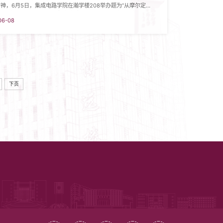
神，6月5日，集成电路学院在瀚学楼208举办题为“从摩尔定律
τ）定律——半导体路径探索实践新范式”的专题讲座。本次讲座
06-08
高层次人才、集成电路工程系主任吴斌教授担任主讲，集成电路学
师及学生参加讲座，讲座由学院党总支书记刘文楷主持。讲座中，
先以宏大的技术视角，系统回顾了半导体产业在“摩尔定律”黄...
下页