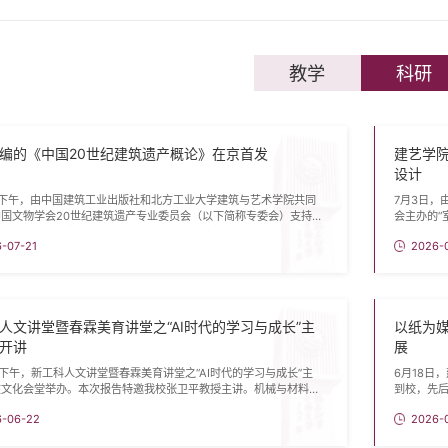
教学
科研
编的《中国20世纪建筑遗产概论》在京首发
建艺学院
设计
日下午，由中国建筑工业出版社和北方工业大学建筑与艺术学院共同
7月3日，
中国文物学会20世纪建筑遗产专业委员会（以下简称专委会）支持
会主办的“
国20世纪建筑遗产概论》首发暨20世纪建筑遗产教育研讨座谈会”
终期成果
-07-21
2026-
建筑工业出版社举行。中国工程院院士马国馨，中国建筑工业出版社
借出色的
范业庶，我校教务处副处长李道勇、我校建艺学院代表以及来自全国
“多元·融
科研机构、规划设计单位和出版界的专家学者参会。会议由专委会秘
区和北京
展...
人文讲堂暨春霖美育讲堂之“AI时代的学习与成长”主
以纸为媒
开讲
展
日下午，新工科人文讲堂暨春霖美育讲堂之“AI时代的学习与成长”主
6月18日
在文化会堂举办。本次报告特邀我校张卫平教授主讲。机械与材料工
到校，先
党委书记王文革及其他学院的200余名师生参加报告会。机材学院
文化价值
6-06-22
2026-
记陈勇钢主持报告。张卫平教授聚焦当前AI发展态势，对人工智能与
调查研究
慧的异同进行了比较。他建议，一方面要积极利用AI技术服务工作、
者，陈彪深