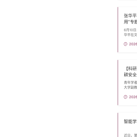
学习、
慧、...
张华平
用"专
6月10
华平在文
干部参
2026
域发展
绕Cha
的落地
融合...
【科研
耕安全
青年学
大学副
究。从
2026
法，到三
念，在
代高校
在硕...
智能学院
近日，第