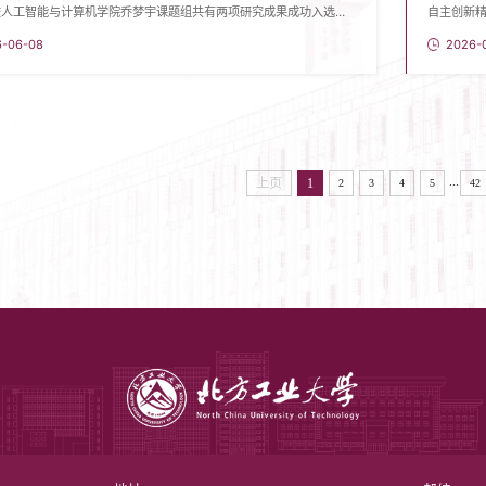
校人工智能与计算机学院乔梦宇课题组共有两项研究成果成功入选，
自主创新精
22级本科生李文强为第一作者的音乐深度伪造检测研究被收录为
到华为韬（
6-06-08
2026-
light论文。另一项入选成果聚焦人脸深度伪造检测，同样在权威数据
由国家级
领先性能。ICME是多媒体领域旗舰学术会议，被中国计算机学会
院部分教
B类国际会议，本届会议将于2026年7月在泰国曼谷举办，共收到
吴斌教授首
0篇有效...
...
上页
1
2
3
4
5
42