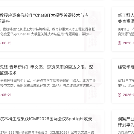
生活，一方面也要不断学习、成长，让个人的能力以及思想、智
了大量一
索，结...
教授应邀来我校作"ChatBIT大模型关键技术与应
新工科
题讲座
美育资源
日，我校特邀北京理工大学特聘教授、教育部重大人才工程获得者张
6月11日
化会堂举办"ChatBIT大模型关键技术与应用"专题讲座，学校中层
育资源的
加讲座。讲座前，党委书记张启鸿会见了张华平教授，就人工智能领
院红楼梦
-06-15
2026-
、人才培养、学科建设等议题进行了深入交流。会上，张华平教授围
他学院的2
tBIT大模型的关键技术展开深入讲解，重点介绍了该大模型在各领域
报告中，
应用，并结合日常管理与工作场景，分享了大模型技术与实际工作相
了哪吒形
视、...
先锋 青年榜样】申文杰：穿透风雨的雷达之眼，深
经管学院
监测技术
者是科技强国的生力军，也是点亮学生探索未知的引路人。北方工业
6月4日下
教授申文杰，长期深耕合成孔径雷达（SAR）与边坡监测雷达技术研
举行。北
中国科学院的前沿领域，到川藏线上的风雪滑坡；从深奥的雷达算
学逻辑。在
-05-21
2026-
尺讲台上的生动讲述，他始终秉持“将科研写在祖国大地上”的信
以来中美经
科研攻关、服务国家重大需求与立德树人方面倾注汗水，展现了新时
开启的超
青年教师的责任与担当。聚焦尖端，在电磁波世界里深耕破局申文杰
下，中美
的同时...
本科生成果获ICME2026国际会议Spotlight收录
洞察产
律到华为
27届IEEE国际多媒体与博览会议（ICME2026）公布论文录用结
为帮助广