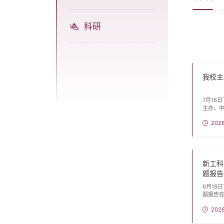
科研
我校主
7月16
主办，
的“《中
2026
在中国
副总编
高校、
书长...
新工科
题报告
6月18
题报告
程学院原
202
党委书
人类智