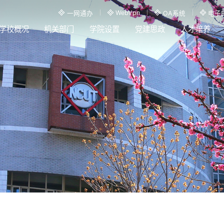
WebVpn
一网通办
OA系统
电子
学校概况
机关部门
学院设置
党建思政
人才培养