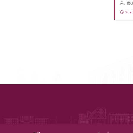
果，我
其中以
202
Spot
集上取得
列为推荐
全球381