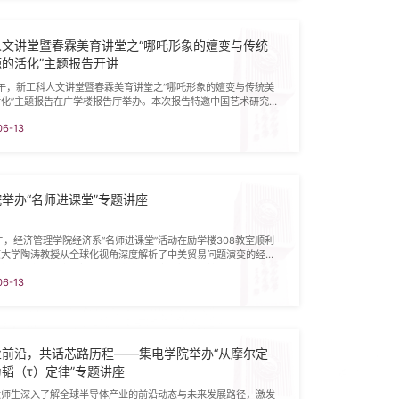
手调研资料与珍贵实物样本。讲座中，他以自己的调研经历为线
人文讲堂暨春霖美育讲堂之“哪吒形象的嬗变与传统
的活化”主题报告开讲
下午，新工科人文讲堂暨春霖美育讲堂之“哪吒形象的嬗变与传统美
活化”主题报告在广学楼报告厅举办。本次报告特邀中国艺术研究
研究所副所长、研究员石中琪教授主讲。机械与材料工程学院及其
06-13
00余名学生参加报告会。原机材学院党委书记王文革主持报告。
石中琪教授围绕哪吒这一经典传统艺术形象展开深度解读。他梳理
象从古至今的发展脉络与风格嬗变，结合不同时代的文学、影
举办“名师进课堂”专题讲座
午，经济管理学院经济系“名师进课堂”活动在励学楼308教室顺利
京大学陶涛教授从全球化视角深度解析了中美贸易问题演变的经济
校相关专业师生到场学习。讲座中，陶教授系统梳理了2018年
06-13
贸摩擦的时间线。从三轮全球化发展历程切入，解析了90年代
级全球化。依托全球产业链数据，讲解了全球产品细分分工格局
的分工关系演进与现状。陶教授指出，超级全球化在带来分工红利
业前沿，共话芯路历程——集电学院举办“从摩尔定
韬（τ）定律”专题讲座
大师生深入了解全球半导体产业的前沿动态与未来发展路径，激发