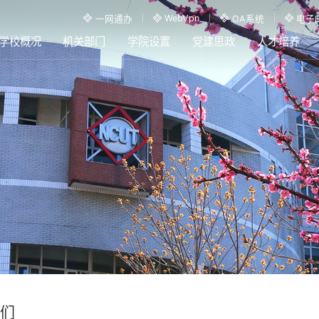
WebVpn
一网通办
OA系统
电子
学校概况
机关部门
学院设置
党建思政
人才培养
们