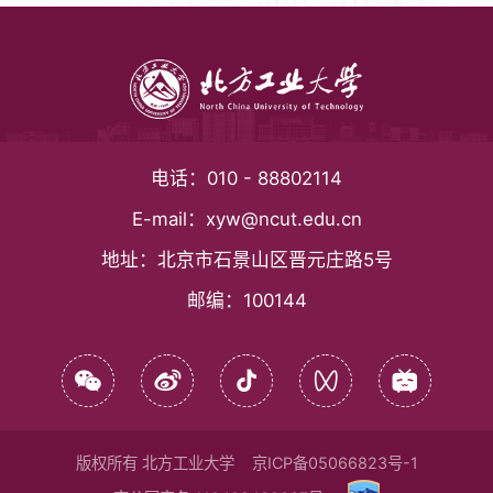
和国高等教育法》和《高等学校章程制定暂行
办法》等规定，结合本校实际，制定本章程。
第二条
本章程是制定学校内部管理制度及
电话：
010 - 88802114
规范性文件、实施管理、履行职责、开展社会
E-mail：
xyw@ncut.edu.cn
地址：
北京市石景山区晋元庄路5号
活动的基本准则和依据。
邮编：
100144
第三条
学校名称为北方工业大学，英文译
名为North China University of Technology；中文
简称北方工大，英文缩写NCUT。
版权所有 北方工业大学
京ICP备05066823号-1