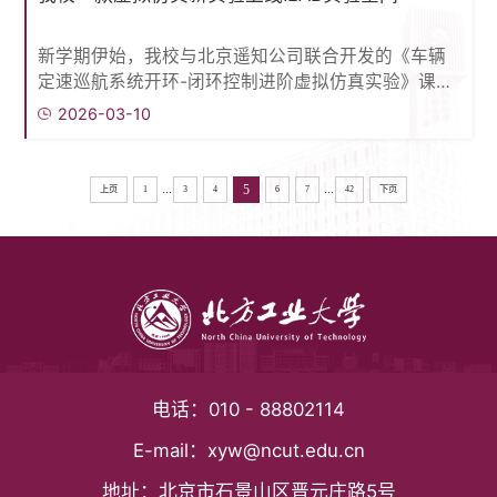
Scopus作为中国学者科研成果的统计来源，采用上海
软科专业评估方法，精准遴选出自543所高校、企业
新学期伊始，我校与北京遥知公司联合开发的《车辆
及科研机构的6310位顶尖学者，覆盖教育部10个学科
定速巡航系统开环-闭环控制进阶虚拟仿真实验》课程
领域、83个一级学科。收录的科研成果发表署...
正式入驻国家ilab-x虚拟仿真实验教学课程共享平台
2026-03-10
（https://www.ilab-x.com/details/page?
id=13261&amp;isView=true），面向全国高校开放。
Ilab-x平台是教育部推动实验教学信息化的核心载体，
...
...
5
上页
1
3
4
6
7
42
下页
汇聚全国优质虚拟仿真实验资源，支持跨校共享与在
线教学融合。用户可通过平台直接访问并开展实验学
习。该仿真实验课程紧密对接智能驾驶...
电话：
010 - 88802114
E-mail：
xyw@ncut.edu.cn
地址：
北京市石景山区晋元庄路5号