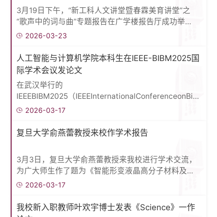
街道不仅是通行的路径，更是情感交流的场所，是城
3月19日下午，“新工科人文讲堂暨春霖美育讲堂”之
市与市民之间最真实的对话界面。黄骁然在首钢园开
“歌声中的词与曲”专题报告在广学楼报告厅成功举
展步行环境实地调研求学问...
办。报告邀请中央音乐学院教授、博士生导师宋瑾主
2026-03-23
讲。机械与材料工程学院等学院300余名师生参加报
告会。机械与材料工程学院党委书记王文革主持报告
人工智能与计算机学院本科生在IEEE-BIBM2025国
会。在报告中，宋瑾教授以通俗的语言、典型的作
际学术会议发论文
品，生动讲解了歌曲中词与曲的相互阐释、相互生发
在武汉举行的
的和谐关系。他指出，从声音的流变来说，好的作品
IEEEBIBM2025（IEEEInternationalConferenceonBioinfo
都体现了统一中有变化、变化中有...
国际学术会议上，我校人工智能与计算机学院乔梦宇
2026-03-17
副教授团队的论文
《CyberGATE:MultimodalCybersicknessPredictionviaAd
复旦大学俞燕蕾教授来校作学术报告
被会议录用并作口头报告。乔梦宇副教授为论文通讯
作者，其指导的本科生谢弘杨为第一作者。该研究成
3月3日，复旦大学俞燕蕾教授来我校进行学术交流，
果同时获得大会“学生优秀论文旅行奖”，该奖项旨在
为广大师生作了题为《智能形变液晶高分子材料及其
支持具有突出学术潜力的青...
应用前景》的学术报告，北方工业大学党委副书记、
2026-03-17
校长张立峰出席报告会。报告由机械与材料工程学院
院长韩飞教授主持。报告中，俞燕蕾教授首先介绍了
我校新入职教师叶欢宇博士发表《Science》一作
软体机器的重要性及其在深海深空极端环境、智慧医