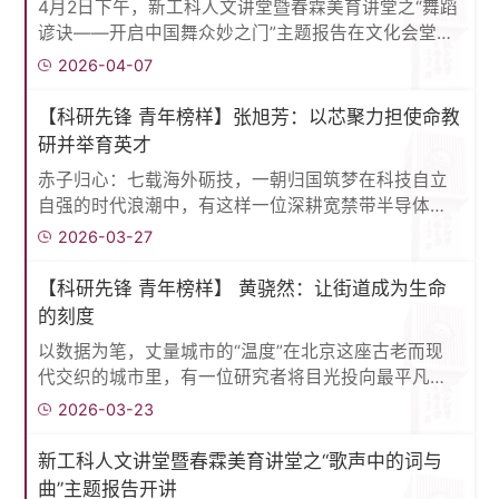
4月2日下午，新工科人文讲堂暨春霖美育讲堂之“舞蹈
谚诀——开启中国舞众妙之门”主题报告在文化会堂举
办。本讲邀请中国艺术研究院舞蹈研究所研究员金浩
2026-04-07
前来作报告。机械与材料工程学院及其他学院的300
余名师生参加报告会。机材学院党委书记王文革主持
【科研先锋 青年榜样】张旭芳：以芯聚力担使命教
报告。讲座伊始，金浩教授阐释了舞蹈谚诀的核心内
研并举育英才
涵。他指出，谚诀是中国舞传承中相对固定、口传心
赤子归心：七载海外砺技，一朝归国筑梦在科技自立
授的专业话术，兼具固定韵式与形态特征，是舞者代
自强的时代浪潮中，有这样一位深耕宽禁带半导体领
代相传的艺术心法，贯穿于表...
域的青年学者，她怀揣报国热忱，海外求学研技七
2026-03-27
载，毅然归国投身核心技术攻关；她坚守育人初心，
深耕讲台潜心施教，以创新教法点亮课堂；她倾心陪
【科研先锋 青年榜样】 黄骁然：让街道成为生命
伴学生成长，用匠心与温情培育时代新人。张旭芳副
的刻度
教授以科研铸强国之芯，以教学传求知之道，以育人
​以数据为笔，丈量城市的“温度”在北京这座古老而现
担时代之责，在技术攻坚、教学创新与人才培养的道
代交织的城市里，有一位研究者将目光投向最平凡却
路上步履不停，用实干与担当书写...
最深刻的城市尺度——街道。北方工业大学建筑与艺
2026-03-23
术学院副教授黄骁然，长期深耕城市步行环境与建成
环境行为研究，以数字化手段探索"人走在城市中"这
新工科人文讲堂暨春霖美育讲堂之“歌声中的词与
一看似寻常却蕴含复杂机制的科学命题。在他看来，
曲”主题报告开讲