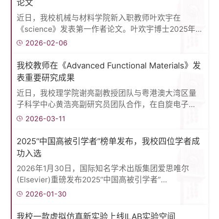
论文
疗等重大领域的发展机遇。其次，详细介绍了团队在
近日，我校机械与材料学院新入职教师叶欢宇在
长程有序液晶高分子致动新材料、光控高分子多尺度
《science》发表第一作者论文。叶欢宇博士2025年
结构变化、智能致动与光控微流...
12月自北京科技大学博士后出站入职我校。在北京科
2026-02-06
技大学新金属材料全国重点实验室博士后工作期间，
其所在研究团队首次在原子尺度实时观测到化学气相
我校教师在《Advanced Functional Materials》发
沉积（CVD）过程中二维晶体二硫化钼（MoS2）的成
表重要研究成果
核与生长行为，证实形核路径中存在二维非晶中间
近日，我校理学院谢亮副教授团队与粤港澳大湾区量
体，揭示二维晶体的非经典多步成核路径，颠覆了传
子科学中心黄浩亮副研究员团队合作，在自旋电子学
统成核理论对二维体系的认知。2026年2月...
领域取得重要研究进展。2026年3月7日，相关研究成
2026-03-11
果以“Strain-
InducedGiantEnhancementofMagnetisminRuO2Films”
2025“中国高被引学者”榜单发布，我校四位学者成
为题，发表在国际知名学术期刊
功入选
《AdvancedFunctionalMaterials》上（影响因子
2026年1月30日，国际知名学术出版集团爱思唯尔
19，中科院一区Top）。论文以北方工业大学为第一
(Elsevier)重磅发布2025“中国高被引学者”
完成单位，机械与材料工程学院2022级硕士研究生蒋
(HighlyCitedChineseResearchers)榜单，我校张立峰
2026-01-30
昊岚同学为第一作者，谢亮副教授为通讯...
教授、陈群教授、张晓光教授、高心怡研究员四人入
选榜单。该榜单是以全球权威的引文与索引数据库
我校一款虚拟仿真新实验上线ILAB实验空间