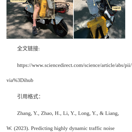
全文链接:
https://www.sciencedirect.com/science/article/abs/
via%3Dihub
引用格式：
Zhang, Y., Zhao, H., Li, Y., Long, Y., & Liang,
W. (2023). Predicting highly dynamic traffic noise