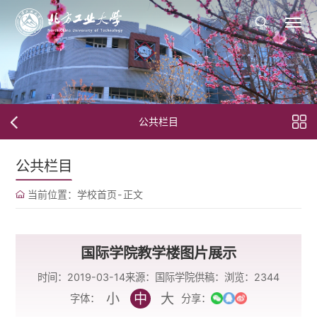
公共栏目
公共栏目
当前位置：
学校首页
-
正文
国际学院教学楼图片展示
时间：2019-03-14
来源：国际学院
供稿：
浏览：
2344
小
中
大
字体：
分享：