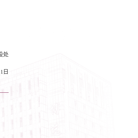
设处
11日