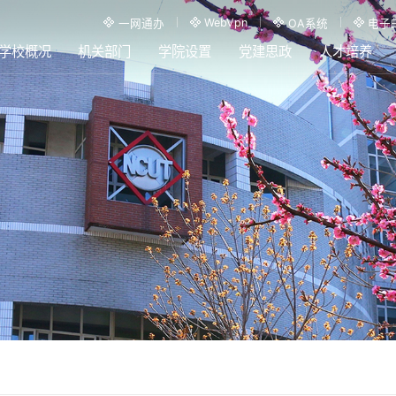
WebVpn
一网通办
OA系统
电子
学校概况
机关部门
学院设置
党建思政
人才培养