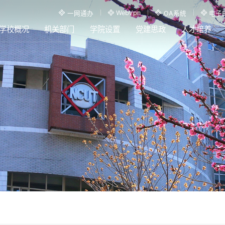
WebVpn
一网通办
OA系统
电子
学校概况
机关部门
学院设置
党建思政
人才培养