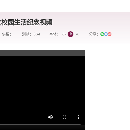
友校园生活纪念视频
供稿：
浏览：
564
分享：
小
中
大
字体：