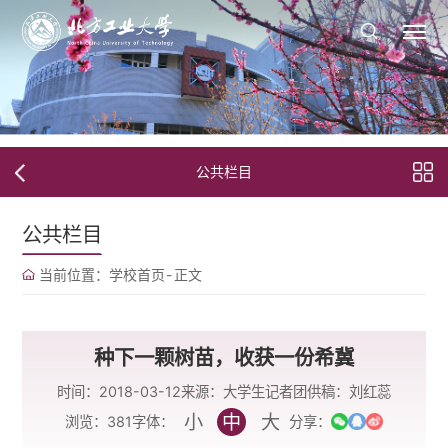
公共栏目
公共栏目
当前位置：
学校首页
-
正文
种下一颗树苗，收获一份希冀
时间：2018-03-12
来源：大学生记者团
供稿：刘红蕊
小
中
大
字体：
浏览：
381
分享：