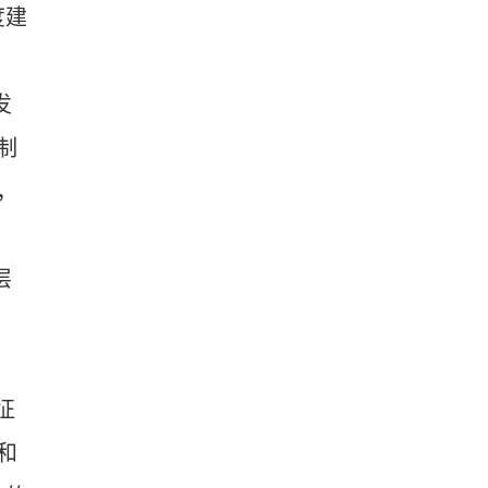
度建
发
制
，
层
征
和