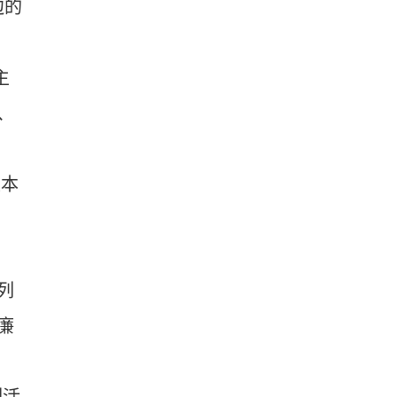
边的
主
、
须本
列
廉