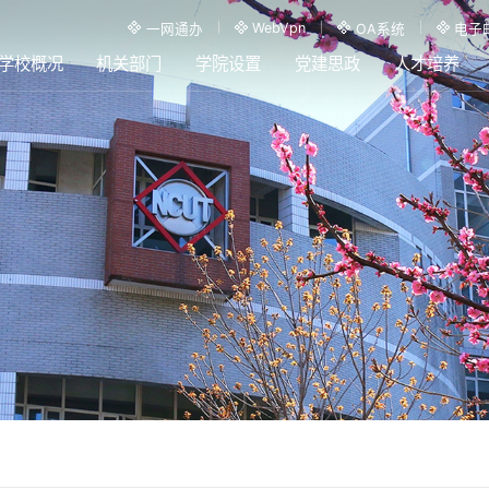
WebVpn
一网通办
OA系统
电子
学校概况
机关部门
学院设置
党建思政
人才培养