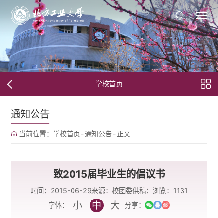
学校首页
通知公告
当前位置：
学校首页
-
通知公告
-
正文
致2015届毕业生的倡议书
时间：2015-06-29
来源：校团委
供稿：
浏览：
1131
小
中
大
字体：
分享：