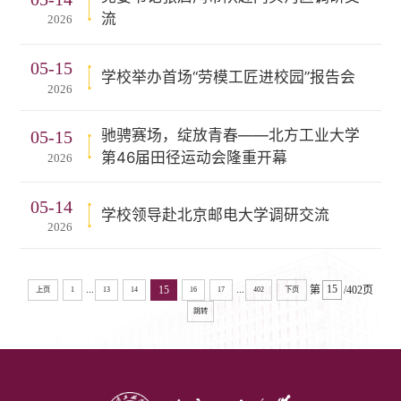
流
2026
05-15
学校举办首场“劳模工匠进校园”报告会
2026
驰骋赛场，绽放青春——北方工业大学
05-15
第46届田径运动会隆重开幕
2026
05-14
学校领导赴北京邮电大学调研交流
2026
...
...
15
第
/402页
上页
1
13
14
16
17
402
下页
跳转