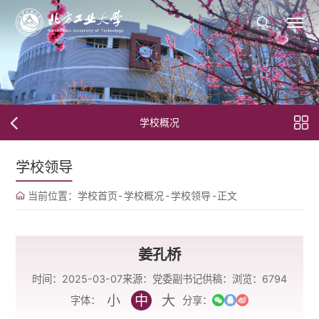
学校概况
学校领导
当前位置：
学校首页
-
学校概况
-
学校领导
-
正文
姜孔桥
时间：2025-03-07
来源：党委副书记
供稿：
浏览：
6794
小
中
大
字体：
分享：