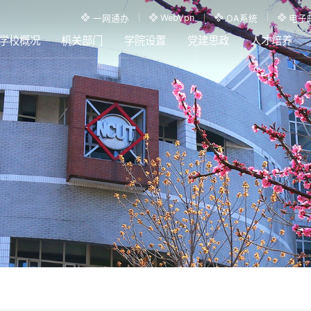
WebVpn
一网通办
OA系统
电子
学校概况
机关部门
学院设置
党建思政
人才培养