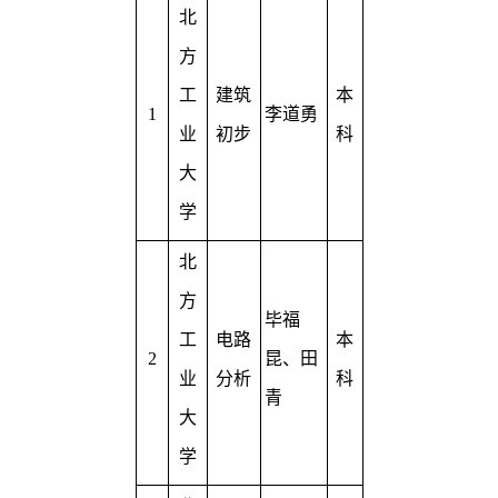
北
方
工
建筑
本
1
李道勇
业
初步
科
大
学
北
方
毕福
工
电路
本
2
昆、田
业
分析
科
青
大
学