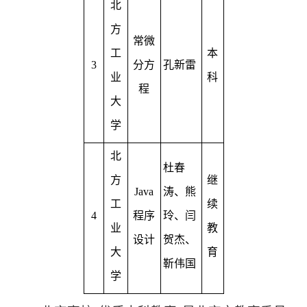
北
方
常微
工
本
3
分方
孔新雷
业
科
程
大
学
北
杜春
方
继
Java
涛、熊
工
续
4
程序
玲、闫
业
教
设计
贺杰、
大
育
靳伟国
学