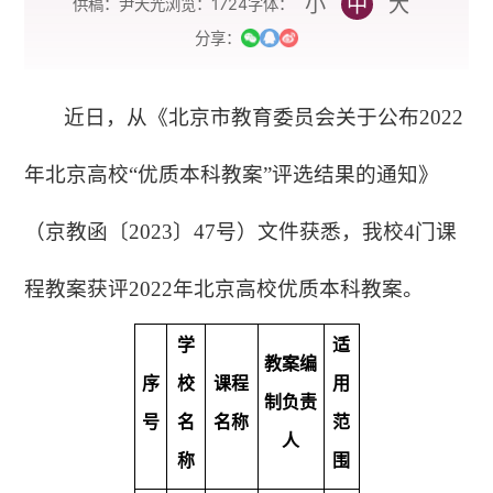
小
中
大
字体：
供稿：尹天光
浏览：
1724
分享：
近日，从《北京市教育委员会关于公布2022
年北京高校“优质本科教案”评选结果的通知》
（京教函〔2023〕47号）文件获悉，我校4门课
程教案获评2022年北京高校优质本科教案
。
学
适
教案编
序
校
课程
用
制负责
号
名
名称
范
人
称
围