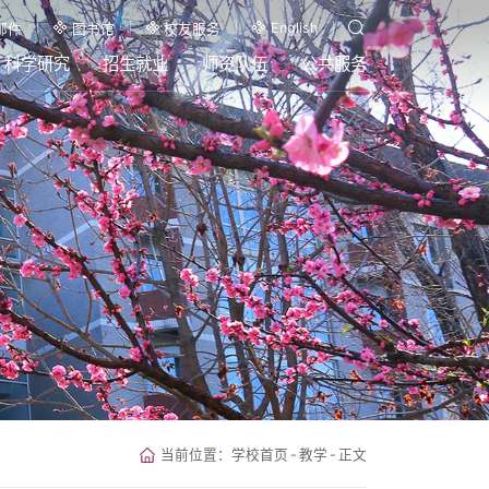
English
邮件
图书馆
校友服务
科学研究
招生就业
师资队伍
公共服务
当前位置：
学校首页
-
教学
-
正文