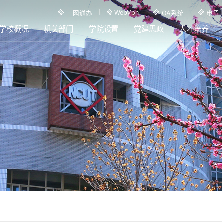
WebVpn
一网通办
OA系统
电子
学校概况
机关部门
学院设置
党建思政
人才培养