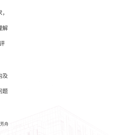
求，
理解
评
构及
问题
芳舟