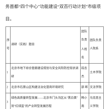
务首都“四个中心”功能建设“双百行动计划”市级项
目。
团队
负责
序
团队负责
调研（实践）题目
号
人院系
人姓
名
北京市地下综合管廊建设规划与安全风险防控现状调
段志
1
土木学院
研
杰
2
北京市石景山区构建法治化营商环境研究
邵 晖
文法学院
绿色高质量转型发展——北京市门头沟区从“黑白黄”
韩小
马克思主
3
到“红绿蓝”的产业转型发展历程
南
义学院