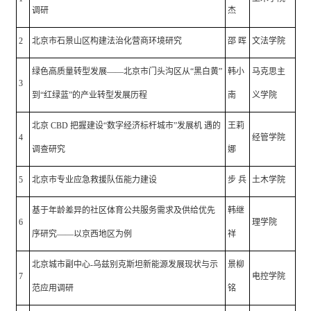
调研
杰
2
北京市石景山区构建法治化营商环境研究
邵 晖
文法学院
绿色高质量转型发展——北京市门头沟区从“黑白黄”
韩小
马克思主
3
到“红绿蓝”的产业转型发展历程
南
义学院
北京 CBD 把握建设“数字经济标杆城市”发展机 遇的
王莉
4
经管学院
调查研究
娜
5
北京市专业应急救援队伍能力建设
步 兵
土木学院
基于年龄差异的社区体育公共服务需求及供给优先
韩继
6
理学院
序研究——以京西地区为例
祥
北京城市副中心-乌兹别克斯坦新能源发展现状与示
景柳
7
电控学院
范应用调研
铭