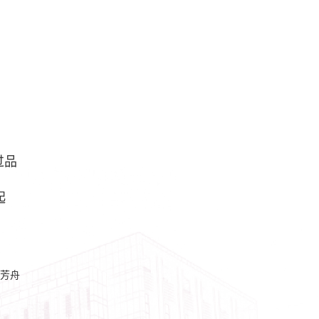
过品
起
。
芳舟