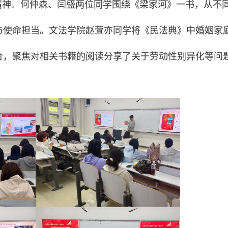
精神。何仲森、闫盛两位同学围绕《梁家河》一书，从不
与使命担当。文法学院赵萱亦同学将《民法典》中婚姻家
合，聚焦对相关书籍的阅读分享了关于劳动性别异化等问