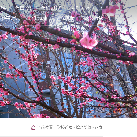
English
邮件
图书馆
校友服务
科学研究
招生就业
师资队伍
公共服务
当前位置：
学校首页
-
综合新闻
-
正文