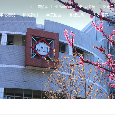
WebVpn
一网通办
OA系统
电子
学校概况
机关部门
学院设置
党建思政
人才培养