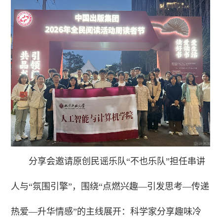
分享会邀请原创民谣乐队“不也乐队”担任串讲
人与“氛围引擎”，围绕“点燃兴趣—引发思考—传递
热爱—升华情感”的主线展开：科学家分享趣味冷