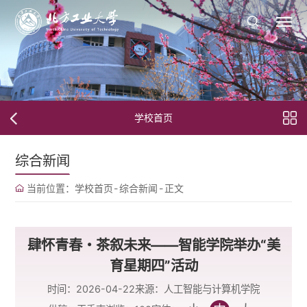
学校首页
综合新闻
当前位置：
学校首页
-
综合新闻
-
正文
肆怀青春・茶叙未来——智能学院举办“美
育星期四”活动
时间：2026-04-22
来源：人工智能与计算机学院