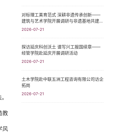
对标理工美育范式 深耕非遗传承创新——
建筑与艺术学院开展调研与非遗基地共建系
列活动
2026-07-21
探访延庆科创沃土 谱写兴工报国续章——
经管学院赴延庆开展调研活动
2026-07-21
土木学院赴中联五洲工程咨询有限公司访企
拓岗
2026-07-21
法。
造教
学风