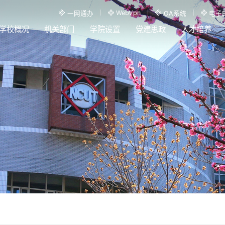
WebVpn
一网通办
OA系统
电子
学校概况
机关部门
学院设置
党建思政
人才培养