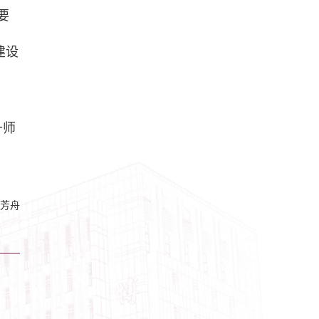
要
建设
升师
芳舟