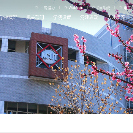
WebVpn
一网通办
OA系统
电子
学校概况
机关部门
学院设置
党建思政
人才培养