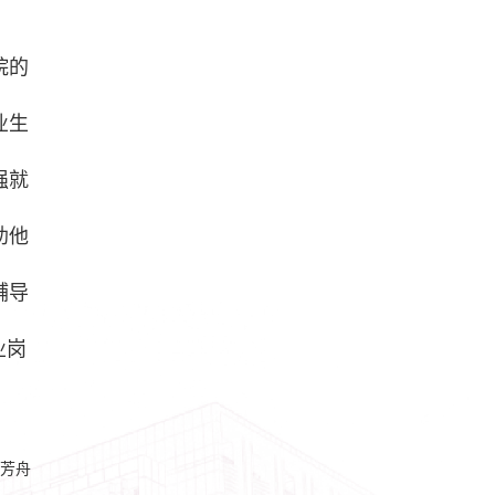
院的
业生
强就
助他
辅导
业岗
芳舟