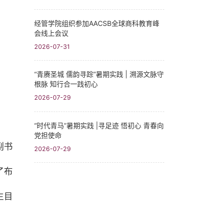
经管学院组织参加AACSB全球商科教育峰
会线上会议
2026-07-31
“青赓圣城 儒韵寻踪”暑期实践​ | 溯源文脉守
根脉 知行合一践初心
2026-07-29
“时代青马”暑期实践 |寻足迹 悟初心 青春向
党担使命
副书
2026-07-29
了布
生目