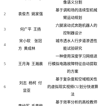
像语义分割
基于调和场的连续型机械
2
袁俊杰 姚家强
臂运动规划
六腿滚动式奔跑机器人的
3
何广平 王扬
控制器设计
宋小软 张冠
城市透水人行步道渗透性
4
方 黄成林
能试验研究
一种使用深度学习网络进
5
王月海 王瀚晨
行模拟电路故障特征自动提取
的方案
基于复杂度和空域相关性
刘志 杨柯 付
6
的虚拟现实视频CU划分快速算
显亚
法
基于效率分析的高校教师
李幼军 毛燕梅