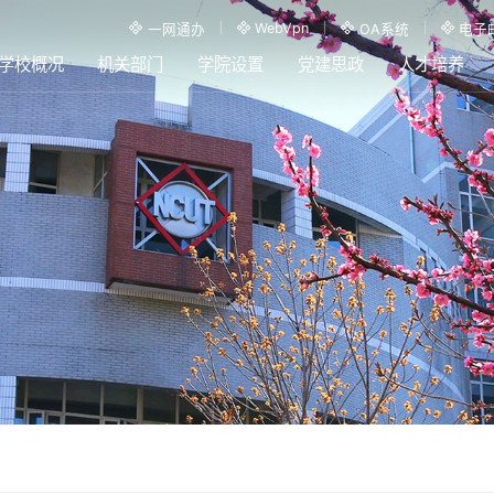
WebVpn
一网通办
OA系统
电子
学校概况
机关部门
学院设置
党建思政
人才培养