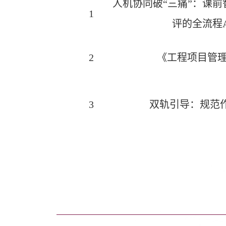
人机协同破“三痛”：课
1
评的全流程
2
《工程项目管
3
双轨引导：规范