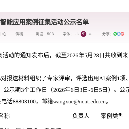
工智能应用案例征集活动公示名单
中心
供稿：
浏览：
503
分享：
小
中
大
字体：
集活动的通知发布后，截至
2026
年
5
月
28
日
共收到来
心对报送材料组织了专家评审，评选出用
AI
案例
1
项
。公示期
3
个工作日（
2026
年
6
日
3
日
-6
日
5
日）。公
系电话
88803100
，
邮箱
wangxue@ncut.edu.cn
。
名称
负责人
案例类型