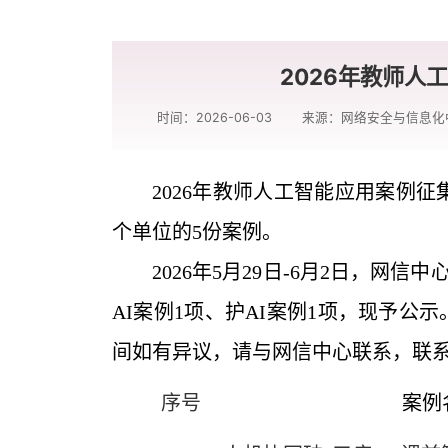
2026年教师人
时间：2026-06-03
来源：网络安全与信息化
2026
年教师人工智能应用案例征
个单位的
5
份案例
。
2026
年
5
月
29
日
-6
月
2
日，网信中
AI
案例
1
项、护
AI
案例
1
项
，现予公示
间如有异议，请与网信中心联系，联
序号
案例