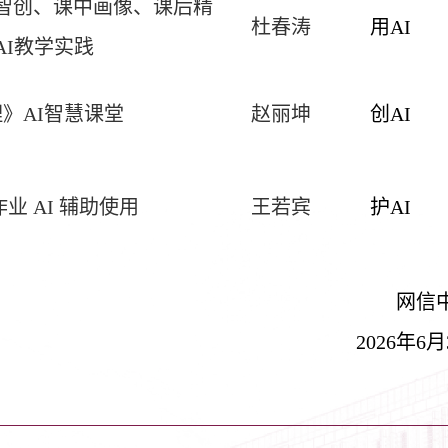
前智创、课中画像、课后精
杜春涛
用
AI
AI
教学实践
理》
AI
智慧课堂
赵丽坤
创
AI
作业
AI
辅助使用
王若宾
护
AI
网信
2026
年
6
月