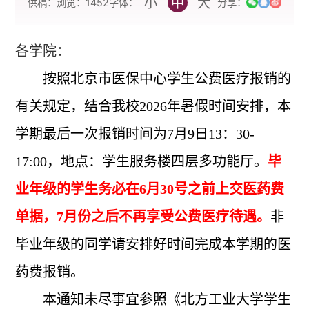
小
中
大
字体：
供稿：
浏览：
1452
分享：
各学院：
按照北京市医保中心学生公费医疗报销的
有关规定，
结合我校
2026
年暑假时间安排
，本
学期最后一次报销时间为
7
月
9
日
13
：
30-
17:00
，地点：学生服务楼四层多功能厅。
毕
业年级的学生务必在
6
月
30
号之前上交医药费
单据，
7
月份之后不再享受公费医疗待遇。
非
毕业年级的同学请安排好时间完成本学期的医
药费报销。
本通知未尽事宜参照《北方工业大学学生