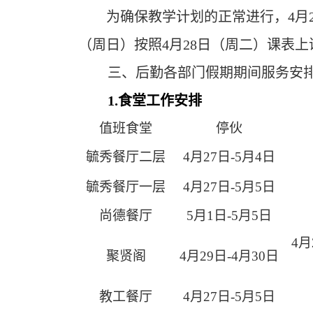
为确保教学计划的正常进行，
4
月
（周日）按照
4
月
28
日（周二）课表上
三、后勤各部门假期期间服务安
1.
食堂工作安排
值班食堂
停伙
毓秀餐厅二层
4
月
27
日
-5
月
4
日
毓秀餐厅一层
4
月
27
日
-5
月
5
日
尚德餐厅
5
月
1
日
-5
月
5
日
4
月
聚贤阁
4
月
29
日
-4
月
30
日
教工餐厅
4
月
27
日
-5
月
5
日