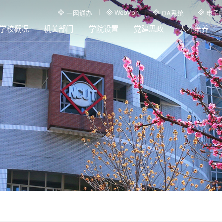
WebVpn
一网通办
OA系统
电子
学校概况
机关部门
学院设置
党建思政
人才培养