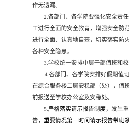
作无遗漏。
2.
各部门、各学院要强化安全责任
工进行全面的安全教育，增强安全防
进行全面、认真地自查，切实落实防
各种安全隐患。
3.
学校统一安排中层干部值班和校
4.
各部门、各学院安排好假期值
在综合服务楼二层安稳部（处），值
前报送至学校办公室及安稳处。
5.
严格落实请示报告制度，
发生重
告，
重要情况第一时间请示报告带班