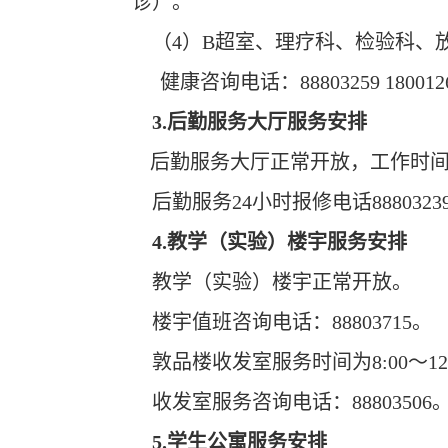
诊）。
（
4
）
B
超室、理疗科、检验科、
健康咨询电话：
88803259 180012
3.
后勤服务大厅服务安排
后勤服务大厅正常开放，工作时
后勤服务
24
小时报修电话
8880323
4
.
教学（实验）楼宇服务安排
教学（实验）楼宇正常开放。
楼宇值班咨询电话：
88803715
。
敦品楼收发室服务时间为
8:00
～
12
收发室服务咨询电话：
88803506
5
.
学生公寓服务安排