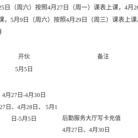
25
日（周六）按照
4
月
27
日（周一）课表上课，
4
月
2
课，
5
月
9
日（周六）按照
4
月
29
日（周三）课表上课
排
开伙
备注
5
月
5
日
4
月
27
日
-4
月
30
日
27
日、
4
月
28
日、
5
月
1
后勤服务大厅写卡充值
日
-5
月
5
日
4
月
27
日、
4
月
30
日