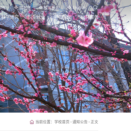
English
邮件
图书馆
校友服务
科学研究
招生就业
师资队伍
公共服务
当前位置：
学校首页
-
通知公告
-
正文