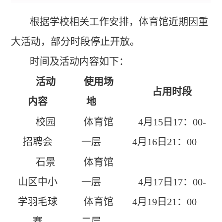
根据学校相关工作安排，体育馆近期因重
大活动，部分时段停止开放。
时间及活动内容如下：
活动
使用场
占用时段
内容
地
校园
体育馆
4
月
15
日
17
：
00-
招聘会
一层
4
月
16
日
21
：
00
石景
体育馆
山区中小
一层
4
月
17
日
17
：
00-
学羽毛球
体育馆
4
月
19
日
21
：
00
赛
二层