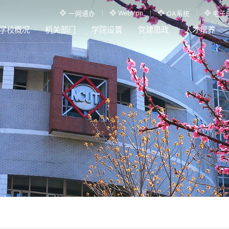
WebVpn
一网通办
OA系统
电子
学校概况
机关部门
学院设置
党建思政
人才培养