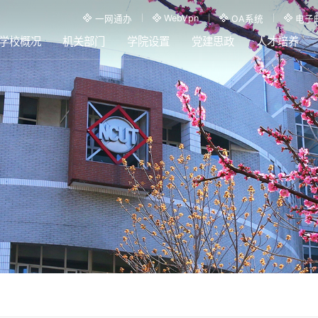
WebVpn
一网通办
OA系统
电子
学校概况
机关部门
学院设置
党建思政
人才培养