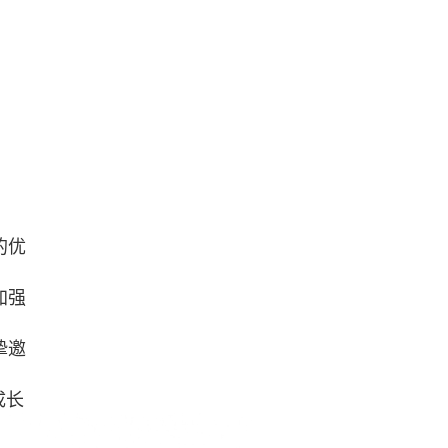
的优
加强
挚邀
成长