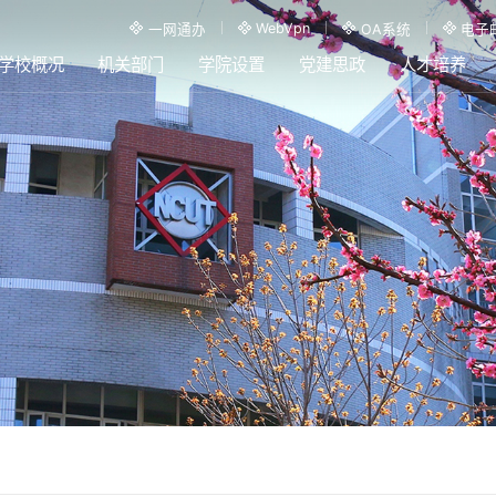
WebVpn
一网通办
OA系统
电子
学校概况
机关部门
学院设置
党建思政
人才培养