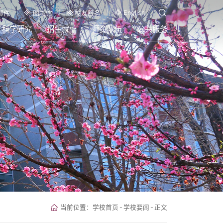
English
邮件
图书馆
校友服务
科学研究
招生就业
师资队伍
公共服务
当前位置：
学校首页
-
学校要闻
-
正文