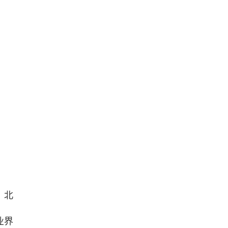
、北
业界