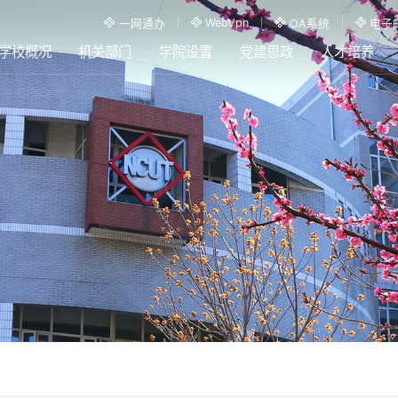
WebVpn
一网通办
OA系统
电子
学校概况
机关部门
学院设置
党建思政
人才培养