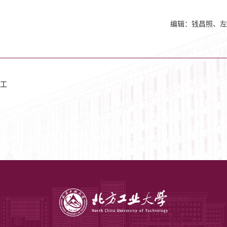
编辑：钱昌照、左
工