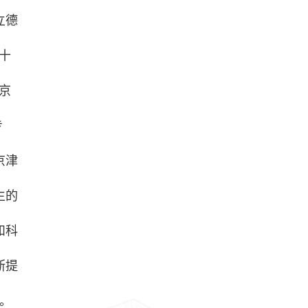
立德
十
京
专
京津
生的
和科
断提
。