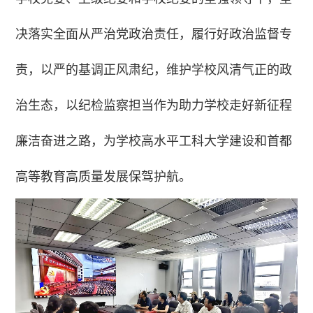
决落实全面从严治党政治责任，履行好政治监督专
责，以严的基调正风肃纪，维护学校风清气正的政
治生态，以纪检监察担当作为助力学校走好新征程
廉洁奋进之路，为学校高水平工科大学建设和首都
高等教育高质量发展保驾护航。