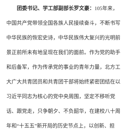
团委书记、学工部副部长罗文豪：
105年来，
中国共产党带领全国各族人民接续奋斗，不断书写
中华民族的恢宏史诗，中华民族伟大复兴的光明前
景正前所未有地呈现在我们的面前。作为党的助手
和后备军，作为传承党的事业的青年力量，北方工
大广大共青团员和共青团干部将始终紧密团结在以
习近平同志为核心的党中央周围，坚定不移听党
话、跟党走，只争朝夕、不负韶华，在建校八十周
年和“十五五”新开局的历史节点上，以创新、担