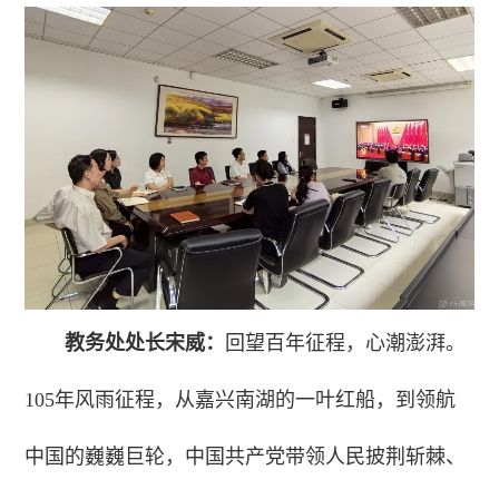
教务处处长宋威：
回望百年征程，心潮澎湃。
105年风雨征程，从嘉兴南湖的一叶红船，到领航
中国的巍巍巨轮，中国共产党带领人民披荆斩棘、