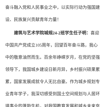
奋斗融入党和人民事业之中，以实际行动为强国建
设、民族复兴贡献青年力量！
建筑与艺术学院城规24-2班学生任子明：
喜迎
中国共产党成立105周年，回望百年奋斗路，我心
中的敬意油然而生。百余年峥嵘岁月，在党的坚强
领导下，我国城乡建设日新月异，乡村振兴硕果累
累，国家发展成就令人无比自豪。作为城乡规划专
业青年学子，我深切感受到国土空间规划与人居环
境事业的蓬勃生机，对我国教育发展和城乡未来充