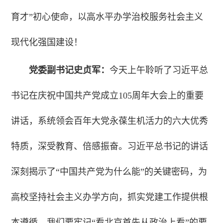
育才”初心使命，以高水平办学治校服务社会主义
现代化强国建设！
党委副书记史贞军：
今天上午聆听了习近平总
书记在庆祝中国共产党成立105周年大会上的重要
讲话，系统领会百年大党永葆生机活力的六大优秀
特质，深受教育、倍感振奋。习近平总书记的讲话
深刻揭示了“中国共产党为什么能”的关键密码，为
高校坚持社会主义办学方向，抓实党建工作提供根
本遵循。我们要牢记“看北京首先从政治上看”的要