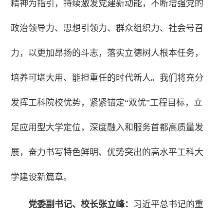
精神为指引，持续激发党建新动能，不断增强党的
政治领导力、思想引领力、群众组织力、社会号召
力，以更加昂扬的斗志，落实立德树人根本任务，
培养可堪大用、能担重任的时代新人。我们将充分
发挥工科院校优势，紧紧锚定“双优”工程目标，立
足应用型大学定位，深度融入和服务首都高质量发
展，奋力书写特色鲜明、优势突出的高水平工科大
学建设新篇章。
党委副书记、校长张立峰：
习近平总书记的重