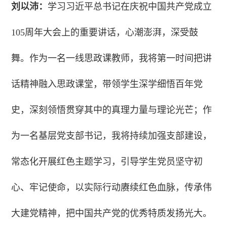
刘以沛：
学习习近平总书记在庆祝中国共产党成立
105周年大会上的重要讲话，心潮澎湃，深受鼓
舞。作为一名一线思政课教师，我将第一时间把讲
话精神融入思政课堂，带领学生深学细悟百年党
史，深刻领悟贯穿其中的真理力量与理论光芒；作
为一名基层党支部书记，我将持续加强支部建设，
常态化开展红色主题学习，引导学生党员坚守初
心、牢记使命，以实际行动赓续红色血脉，传承伟
大建党精神，把中国共产党的优秀特质发扬光大。