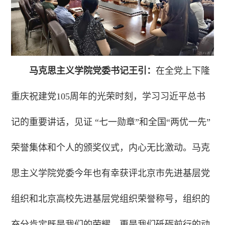
马克思主义学院党委书记王引：
在全党上下隆
重庆祝建党105周年的光荣时刻，学习习近平总书
记的重要讲话，见证 “七一勋章”和全国“两优一先”
荣誉集体和个人的颁奖仪式，内心无比激动。马克
思主义学院党委今年也有幸获评北京市先进基层党
组织和北京高校先进基层党组织荣誉称号，组织的
充分肯定既是我们的荣耀，更是我们砥砺前行的动