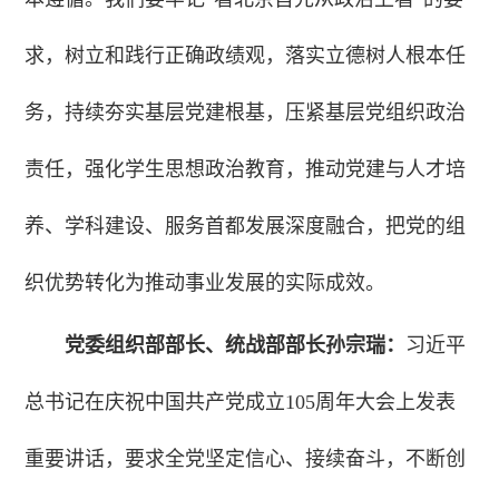
求，树立和践行正确政绩观，落实立德树人根本任
务，持续夯实基层党建根基，压紧基层党组织政治
责任，强化学生思想政治教育，推动党建与人才培
养、学科建设、服务首都发展深度融合，把党的组
织优势转化为推动事业发展的实际成效。
党委组织部部长、统战部部长孙宗瑞：
习近平
总书记在庆祝中国共产党成立105周年大会上发表
重要讲话，要求全党坚定信心、接续奋斗，不断创