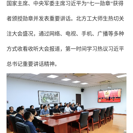
国家主席、中央军委主席习近平为“七一勋章”获得
者颁授勋章并发表重要讲话。北方工大师生热切关
注大会盛况，通过网络、电视、手机、广播等多种
方式收看收听大会报道，第一时间学习热议习近平
总书记重要讲话精神。