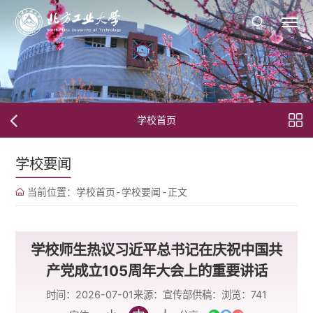
学校首页
学校要闻
当前位置：
学校首页
-
学校要闻
-
正文
学校师生热议习近平总书记在庆祝中国共
产党成立105周年大会上的重要讲话
时间：2026-07-01
来源：宣传部
供稿：
浏览：
741