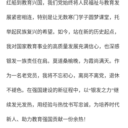
红船到教育兴国，我们党始终将人民福祉与教育发
展紧密相连，特别是让无数寒门学子圆梦课堂，托
举起民族复兴的希望。如今，站在新的历史起点，
我对国家教育事业的高质量发展充满信心，也深感
银发一族责任在肩。莫道桑榆晚，为霞尚满天。作
为一名老党员，我将不忘初心，离岗不离党，退休
不褪色。在强国建设的新征程中，以“银发之力”继
续发光发热，用经验与热忱书写忠诚，为培养时代
新人、助力教育强国贡献一份余热！