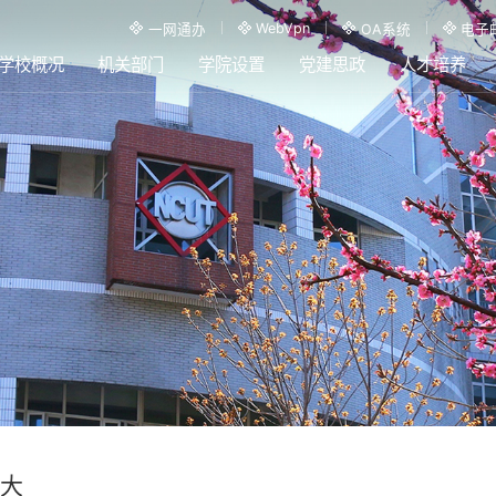
WebVpn
一网通办
OA系统
电子
学校概况
机关部门
学院设置
党建思政
人才培养
大