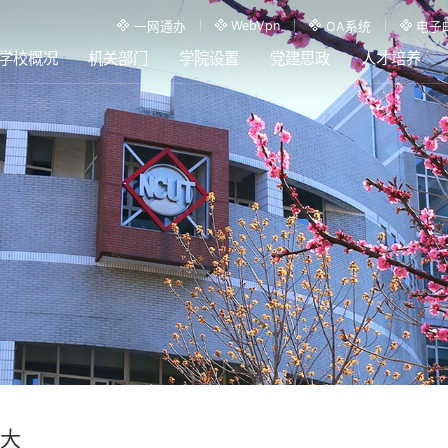
WebVpn
一网通办
OA系统
电子
学校概况
机关部门
学院设置
党建思政
人才培养
大