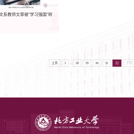
文系教师文章被“学习强国”转
...
32
下页
上页
1
28
29
30
31