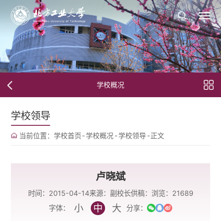
学校概况
学校领导
当前位置：
学校首页
-
学校概况
-
学校领导
-
正文
卢晓斌
时间：2015-04-14
来源：副校长
供稿：
浏览：
21689
小
中
大
字体：
分享：