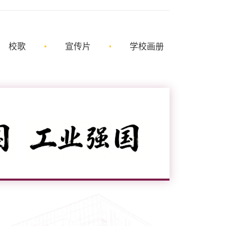
校歌
宣传片
学校画册