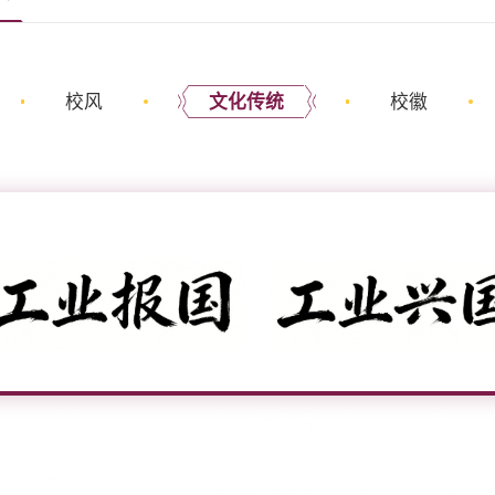
校风
文化传统
校徽