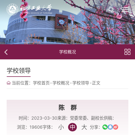
学校概况
学校领导
当前位置：
学校首页
-
学校概况
-
学校领导
-
正文
陈 群
时间：2023-03-30
来源：党委常委、副校长
供稿：
小
中
大
字体：
浏览：
19606
分享：