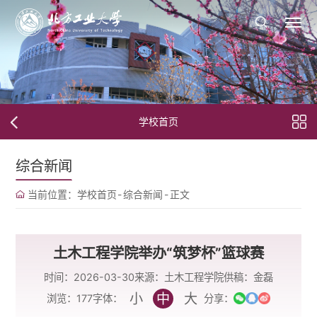
学校首页
综合新闻
当前位置：
学校首页
-
综合新闻
-
正文
土木工程学院举办“筑梦杯”篮球赛
时间：2026-03-30
来源：土木工程学院
供稿：金磊
小
中
大
字体：
浏览：
177
分享：