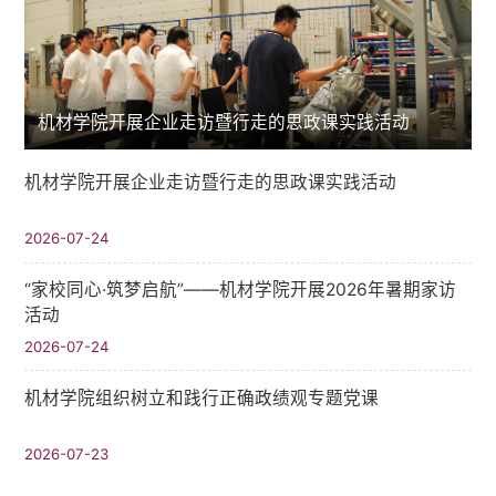
机材学院开展企业走访暨行走的思政课实践活动
机材学院开展企业走访暨行走的思政课实践活动
2026-07-24
“家校同心·筑梦启航”——机材学院开展2026年暑期家访
活动
2026-07-24
机材学院组织树立和践行正确政绩观专题党课
2026-07-23