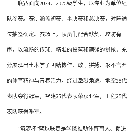
联赛面向2024、2025级学生，以专业为单位组
队参赛。赛制涵盖初赛、半决赛和总决赛，对阵通
过抽签确定。赛场上，队员们配合默契、攻防有
序，以流畅的传球、精准的投篮和顽强的拼抢，充
分展现出土木学子团结协作、敢于拼搏、永不言弃
的体育精神与青春活力。经过激烈角逐，地空25代
表队夺得冠军，智建25代表队荣获亚军，工程25代
表队获得季军。
“筑梦杯”篮球联赛是学院推动体育育人、促进