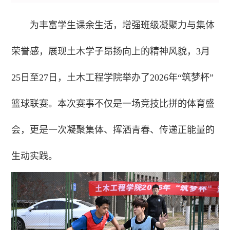
为丰富学生课余生活，增强班级凝聚力与集体
荣誉感，展现土木学子昂扬向上的精神风貌，3月
25日至27日，土木工程学院举办了2026年“筑梦杯”
篮球联赛。本次赛事不仅是一场竞技比拼的体育盛
会，更是一次凝聚集体、挥洒青春、传递正能量的
生动实践。