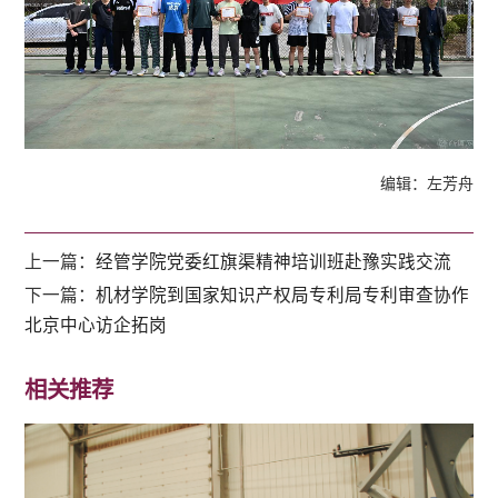
编辑：左芳舟
上一篇：
经管学院党委红旗渠精神培训班赴豫实践交流
下一篇：
机材学院到国家知识产权局专利局专利审查协作
北京中心访企拓岗
相关推荐