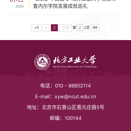
鲁内尔学院发展成就巡礼
2026
2
下页
第
/2页
上页
1
跳转
电话：
010 - 88802114
E-mail：
xyw@ncut.edu.cn
地址：
北京市石景山区晋元庄路5号
邮编：
100144