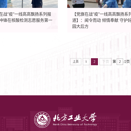
在战“疫”一线高高飘扬系列报
【党旗在战“疫”一线高高飘扬系
冲锋在核酸检测志愿服务第一
道】：​闻令而动 倾情奉献 守护好校
园大后方
2
下页
第
/2页
上页
1