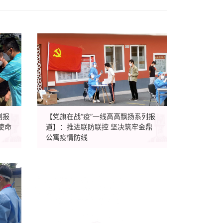
列报
【党旗在战“疫”一线高高飘扬系列报
使命
道】：推进联防联控 坚决筑牢金鼎
公寓疫情防线