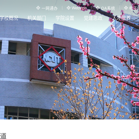
WebVpn
一网通办
OA系统
电子
学校概况
机关部门
学院设置
党建思政
人才培养
道