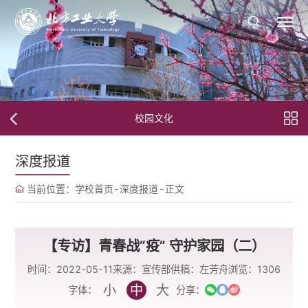
校园文化
深度报道
当前位置：
学校首页
-
深度报道
-
正文
【专访】青春战“疫” 守护家园（二）
时间：2022-05-11
来源：宣传部
供稿：左芳舟
浏览：
1306
小
中
大
字体：
分享：