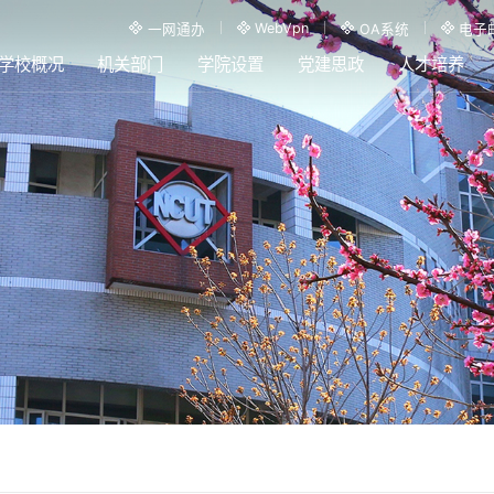
WebVpn
一网通办
OA系统
电子
学校概况
机关部门
学院设置
党建思政
人才培养