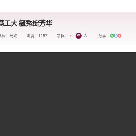
满工大 毓秀绽芳华
供稿：杨姣
浏览：
1287
分享：
小
中
大
字体：