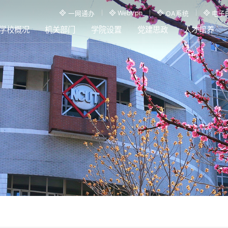
WebVpn
一网通办
OA系统
电子
学校概况
机关部门
学院设置
党建思政
人才培养