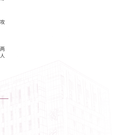
攻
两
人