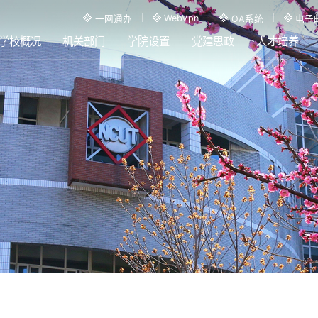
WebVpn
一网通办
OA系统
电子
学校概况
机关部门
学院设置
党建思政
人才培养