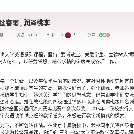
丝春雨 , 润泽桃李
稿：
浏览：
2183
分享：
小
中
大
字体：
讲大学英语系列课程，坚持
“爱岗敬业、关爱学生、立德树人”
悦人精神”，以任劳任怨、精益求精的态度完成各项工作。
每一个班级，以及每位学生的不同情况，有针对性地研究制定教
狠抓基础薄弱学生的提高，到抓住好苗子，强化训练，参加各种
授给学生知识，她还关注学生们的思想动态，经常跟学生们交流
想和
态度。
她任教班级的四级通过率多年以来在同类班级中名列
社杯”全国英语阅读大赛等比赛中多次获奖。2015年，我校实行大
学英语改革试点班的教学任务，积极进行教学新模式的探索。
力下，不断创造佳绩。在北京市属院校中，我校国家英语四级考
被评为校级精品课，
构
建的
“三维一体”大学英语教学改革模式获