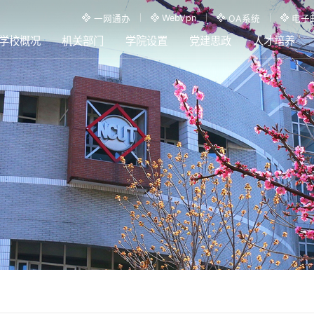
WebVpn
一网通办
OA系统
电子
学校概况
机关部门
学院设置
党建思政
人才培养