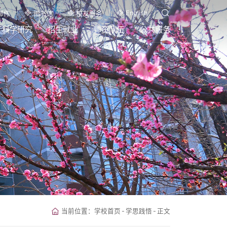
English
邮件
图书馆
校友服务
科学研究
招生就业
师资队伍
公共服务
当前位置：
学校首页
-
学思践悟
-
正文