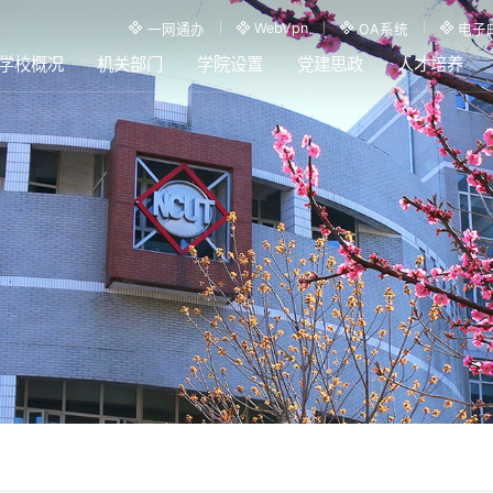
WebVpn
一网通办
OA系统
电子
学校概况
机关部门
学院设置
党建思政
人才培养