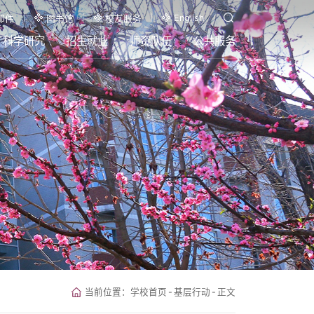
English
邮件
图书馆
校友服务
科学研究
招生就业
师资队伍
公共服务
当前位置：
学校首页
-
基层行动
-
正文