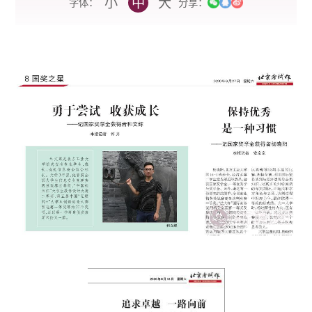
小
中
大
字体：
分享：