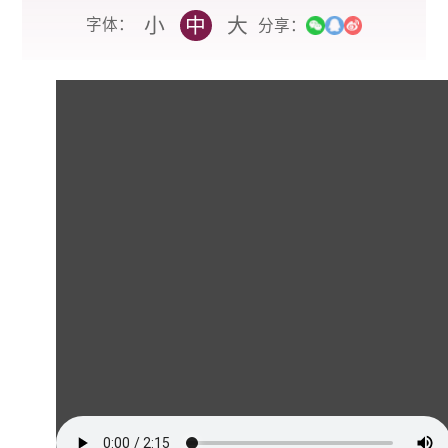
小
中
大
字体：
分享：