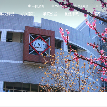
WebVpn
一网通办
OA系统
电子
学校概况
机关部门
学院设置
党建思政
人才培养