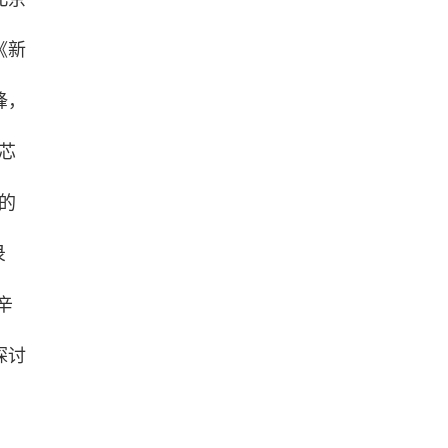
《新
锋，
芯
的
录
辛
探讨